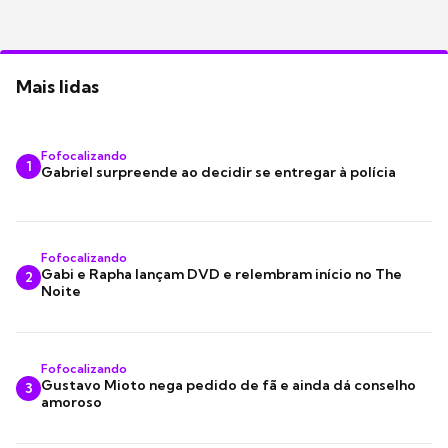
Mais lidas
Fofocalizando
1
Gabriel surpreende ao decidir se entregar à polícia
Fofocalizando
Gabi e Rapha lançam DVD e relembram início no The
2
Noite
Fofocalizando
Gustavo Mioto nega pedido de fã e ainda dá conselho
3
amoroso