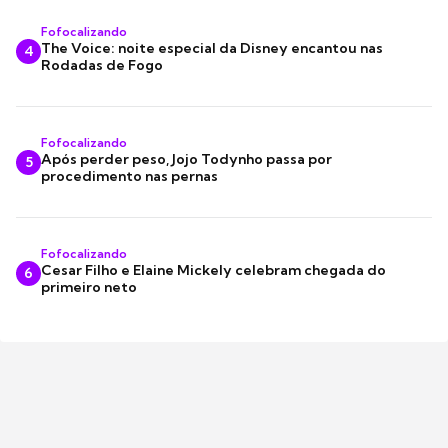
Fofocalizando
The Voice: noite especial da Disney encantou nas
4
Rodadas de Fogo
Fofocalizando
Após perder peso, Jojo Todynho passa por
5
procedimento nas pernas
Fofocalizando
Cesar Filho e Elaine Mickely celebram chegada do
6
primeiro neto