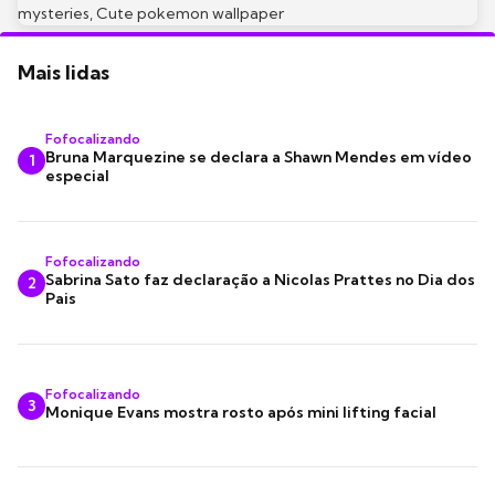
Mais lidas
Fofocalizando
Bruna Marquezine se declara a Shawn Mendes em vídeo
1
especial
Fofocalizando
Sabrina Sato faz declaração a Nicolas Prattes no Dia dos
2
Pais
Fofocalizando
3
Monique Evans mostra rosto após mini lifting facial