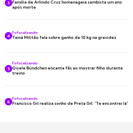
Família de Arlindo Cruz homenageia sambista um ano
3
após morte
Fofocalizando
4
Tainá Militão fala sobre ganho de 10 kg na gravidez
Fofocalizando
Gisele Bündchen encanta fãs ao mostrar filho durante
5
treino
Fofocalizando
6
Francisco Gil realiza sonho de Preta Gil: "Te encontrei lá"