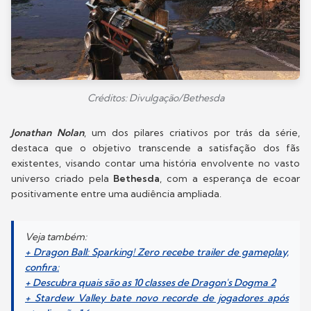
Créditos: Divulgação/Bethesda
Jonathan Nolan
, um dos pilares criativos por trás da série,
destaca que o objetivo transcende a satisfação dos fãs
existentes, visando contar uma história envolvente no vasto
universo criado pela
Bethesda
, com a esperança de ecoar
positivamente entre uma audiência ampliada.
Veja também:
+ Dragon Ball: Sparking! Zero recebe trailer de gameplay,
confira:
+ Descubra quais são as 10 classes de Dragon's Dogma 2
+ Stardew Valley bate novo recorde de jogadores após