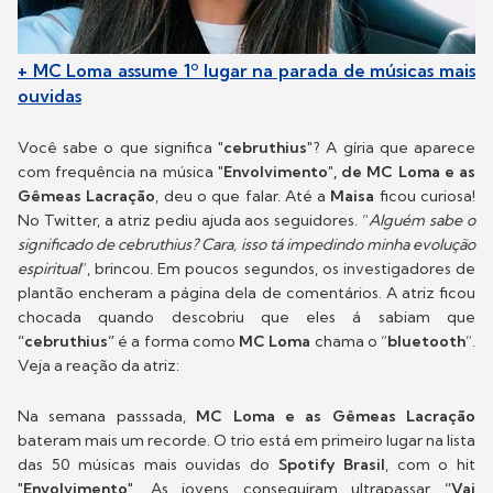
+ MC Loma assume 1º lugar na parada de músicas mais
ouvidas
Você sabe o que significa
"cebruthius"
? A gíria que aparece
com frequência na música
"Envolvimento", de MC Loma e as
Gêmeas Lacração
, deu o que falar. Até a
Maisa
ficou curiosa!
No Twitter, a atriz pediu ajuda aos seguidores. “
Alguém sabe o
significado de cebruthius? Cara, isso tá impedindo minha evolução
espiritual
”, brincou. Em poucos segundos, os investigadores de
plantão encheram a página dela de comentários. A atriz ficou
chocada quando descobriu que eles á sabiam que
“cebruthius”
é a forma como
MC Loma
chama o “
bluetooth
”.
Veja a reação da atriz:
Na semana passsada,
MC Loma e as Gêmeas Lacração
bateram mais um recorde. O trio está em primeiro lugar na lista
das 50 músicas mais ouvidas do
Spotify Brasil
, com o hit
"
Envolvimento
". As jovens conseguiram ultrapassar
“Vai