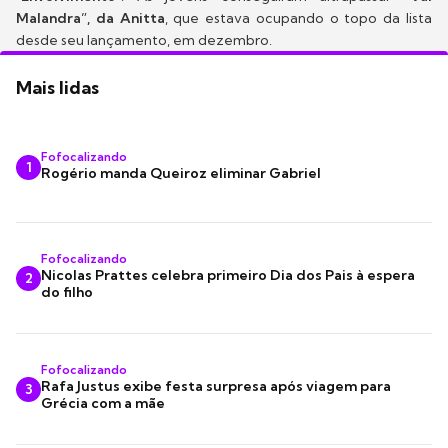
Malandra”, da Anitta
, que estava ocupando o topo da lista
desde seu lançamento, em dezembro.
Mais lidas
Fofocalizando
1
Rogério manda Queiroz eliminar Gabriel
Fofocalizando
Nicolas Prattes celebra primeiro Dia dos Pais à espera
2
do filho
Fofocalizando
Rafa Justus exibe festa surpresa após viagem para
3
Grécia com a mãe