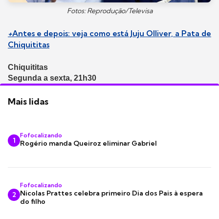
Fotos: Reprodução/Televisa
+
Antes e depois: veja como está Juju Olliver, a Pata de
Chiquititas
Chiquititas
Segunda a sexta, 21h30
Mais lidas
Fofocalizando
1
Rogério manda Queiroz eliminar Gabriel
Fofocalizando
Nicolas Prattes celebra primeiro Dia dos Pais à espera
2
do filho