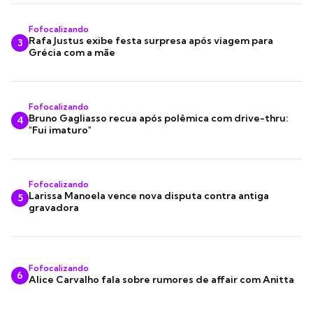
Fofocalizando
Rafa Justus exibe festa surpresa após viagem para
3
Grécia com a mãe
Fofocalizando
Bruno Gagliasso recua após polêmica com drive-thru:
4
"Fui imaturo"
Fofocalizando
Larissa Manoela vence nova disputa contra antiga
5
gravadora
Fofocalizando
6
Alice Carvalho fala sobre rumores de affair com Anitta