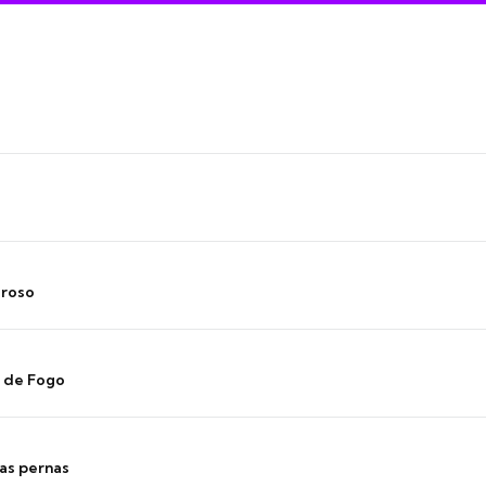
oroso
s de Fogo
as pernas