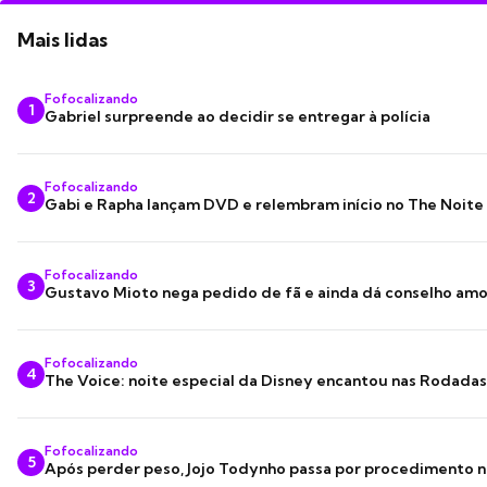
Mais lidas
Fofocalizando
1
Gabriel surpreende ao decidir se entregar à polícia
Fofocalizando
2
Gabi e Rapha lançam DVD e relembram início no The Noite
Fofocalizando
3
Gustavo Mioto nega pedido de fã e ainda dá conselho am
Fofocalizando
4
The Voice: noite especial da Disney encantou nas Rodada
Fofocalizando
5
Após perder peso, Jojo Todynho passa por procedimento n