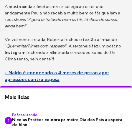
A artista ainda alfinetou mais a colega ao dizer que
antigamente Paula não recebia muito bem os fãs que iam a
seus shows "
Agora tá tratando bem os fãs, tá cheia de sorriso,
ainda bem!
".
Visivelmente irritada, Roberta fechou o textão afirmando:
"
Quer imitar? Imita com respeito!
". A sertaneja fez um post no
Instagram
fechando a alfinetada e recebeu apoio de fãs.
Clima tenso, hein gente?!
+ Naldo é condenado a 4 meses de prisão após
agressões contra esposa
Mais lidas
Fofocalizando
Nicolas Prattes celebra primeiro Dia dos Pais à espera
1
do filho