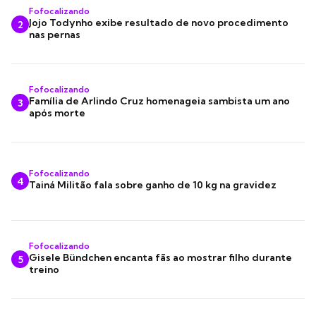
Fofocalizando
Jojo Todynho exibe resultado de novo procedimento
2
nas pernas
Fofocalizando
Família de Arlindo Cruz homenageia sambista um ano
3
após morte
Fofocalizando
4
Tainá Militão fala sobre ganho de 10 kg na gravidez
Fofocalizando
Gisele Bündchen encanta fãs ao mostrar filho durante
5
treino