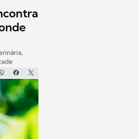
ncontra
conde
rinária,
zade