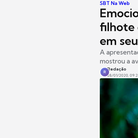
SBT Na Web
Emocio
filhote
em seu
A apresentad
mostrou a a
Redação
R
28/01/2020, 09: