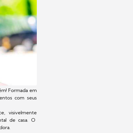
guém! Formada em
entos com seus
, visivelmente
ntal de casa. O
adora.