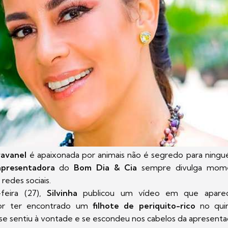
bravanel
é apaixonada por animais não é segredo para nin
apresentadora
do
Bom Dia & Cia
sempre divulga mom
 redes sociais.
feira (27),
Silvinha
publicou um vídeo em que aparece
or ter encontrado um
filhote de periquito-rico
no qui
se sentiu à vontade e se escondeu nos cabelos da apresent