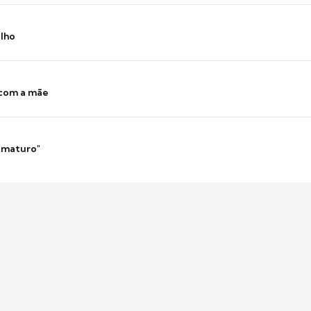
ilho
 com a mãe
 imaturo"