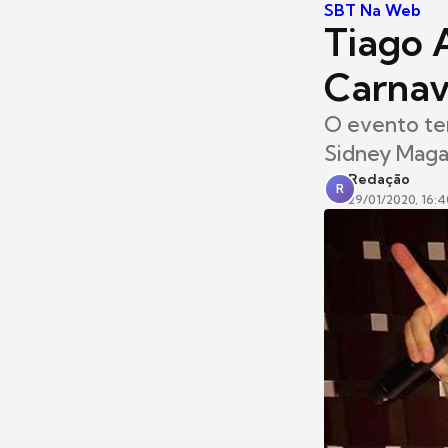
SBT Na Web
Tiago 
Carnav
O evento ter
Sidney Magal
Redação
R
29/01/2020, 16:4