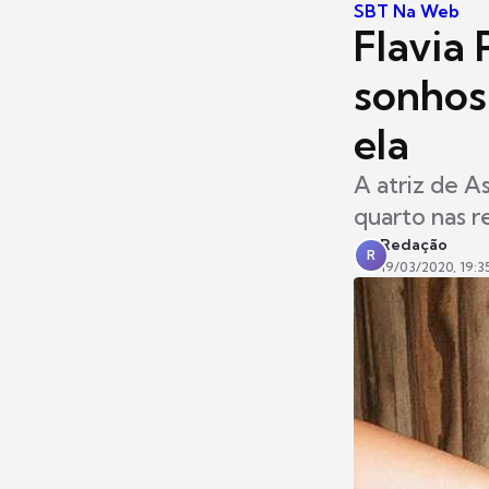
SBT Na Web
Flavia 
sonhos
ela
A atriz de A
quarto nas r
Redação
R
19/03/2020, 19:3