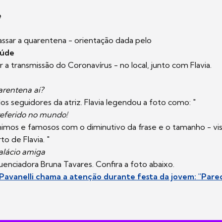
e
assar a quarentena - orientação dada pelo
aúde
r a transmissão do Coronavírus - no local, junto com Flavia.
arentena aí?
os seguidores da atriz. Flavia legendou a foto como: "
eferido no mundo!
nimos e famosos com o diminutivo da frase e o tamanho - vi
o de Flavia. "
alácio amiga
luenciadora Bruna Tavares. Confira a foto abaixo.
 Pavanelli chama a atenção durante festa da jovem: "Pare