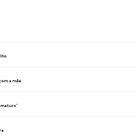
ilho
 com a mãe
 imaturo"
ra