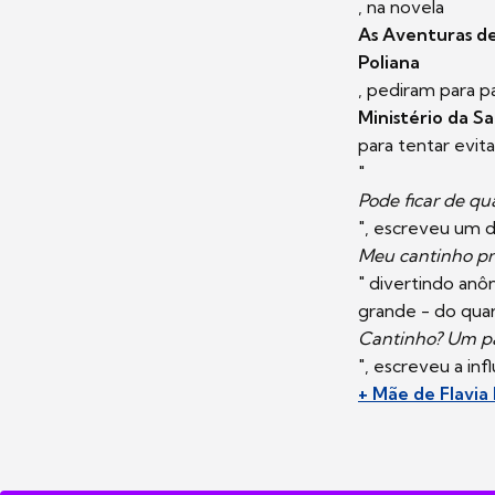
, na novela
As Aventuras d
Poliana
, pediram para p
Ministério da S
para tentar evita
"
Pode ficar de qu
", escreveu um d
Meu cantinho pr
" divertindo anô
grande - do quart
Cantinho? Um p
", escreveu a inf
+ Mãe de Flavia