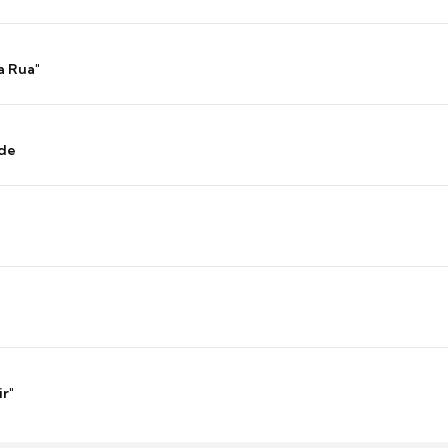
a Rua"
nde
ir"