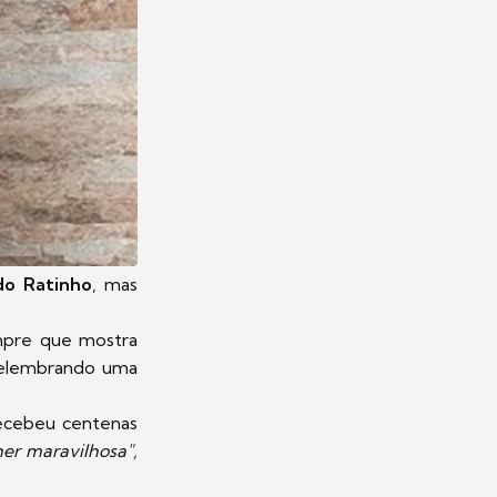
o Ratinho
, mas
mpre que mostra
 relembrando uma
 recebeu centenas
her maravilhosa",