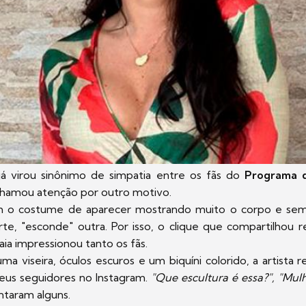
á virou sinônimo de simpatia entre os fãs do
Programa d
hamou atenção por outro motivo.
 o costume de aparecer mostrando muito o corpo e se
te, "esconde" outra. Por isso, o clique que compartilhou
aia impressionou tanto os fãs.
a viseira, óculos escuros e um biquíni colorido, a artista
seus seguidores no Instagram.
"Que escultura é essa?", "Mul
ntaram alguns.