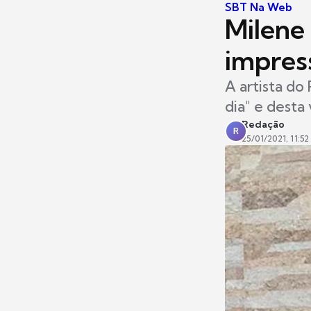
SBT Na Web
Milene 
impres
A artista do
dia" e desta
Redação
R
25/01/2021, 11:52