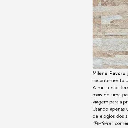
Milene Pavorô
j
recentemente c
A musa não tem
mais de uma par
viagem para a pr
Usando apenas um
de elogios dos 
"Perfeita"
, come