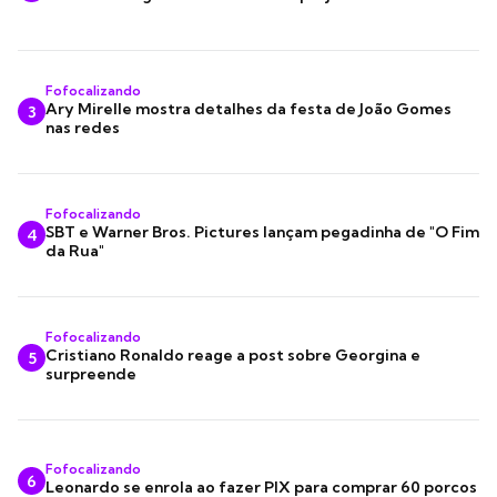
Fofocalizando
Ary Mirelle mostra detalhes da festa de João Gomes
3
nas redes
Fofocalizando
SBT e Warner Bros. Pictures lançam pegadinha de "O Fim
4
da Rua"
Fofocalizando
Cristiano Ronaldo reage a post sobre Georgina e
5
surpreende
Fofocalizando
6
Leonardo se enrola ao fazer PIX para comprar 60 porcos