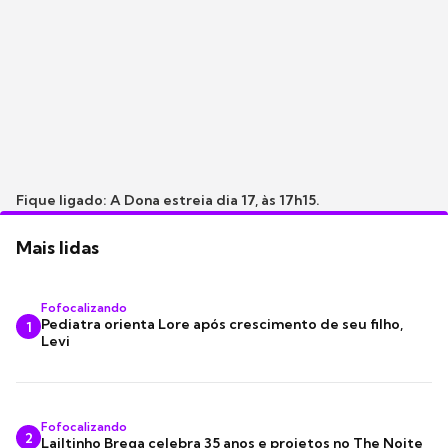
Fique ligado: A Dona estreia dia 17, às 17h15.
Mais lidas
Fofocalizando
Pediatra orienta Lore após crescimento de seu filho,
1
Levi
Fofocalizando
2
Lailtinho Brega celebra 35 anos e projetos no The Noite