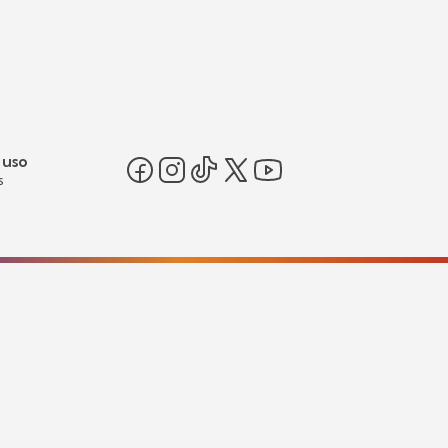
 uso
s