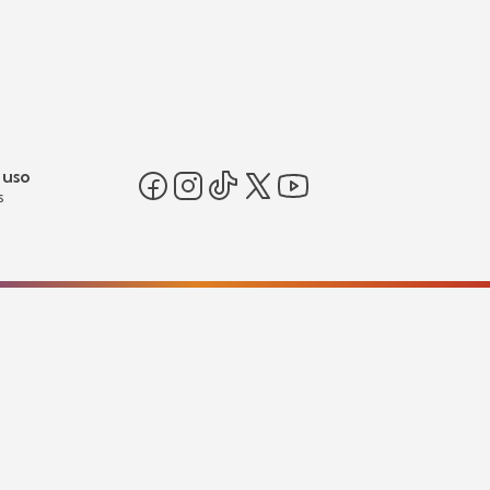
 uso
s