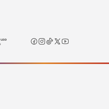
 uso
s