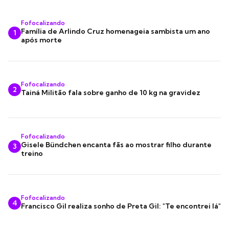
Fofocalizando
Família de Arlindo Cruz homenageia sambista um ano
1
após morte
Fofocalizando
2
Tainá Militão fala sobre ganho de 10 kg na gravidez
Fofocalizando
Gisele Bündchen encanta fãs ao mostrar filho durante
3
treino
Fofocalizando
4
Francisco Gil realiza sonho de Preta Gil: "Te encontrei lá"