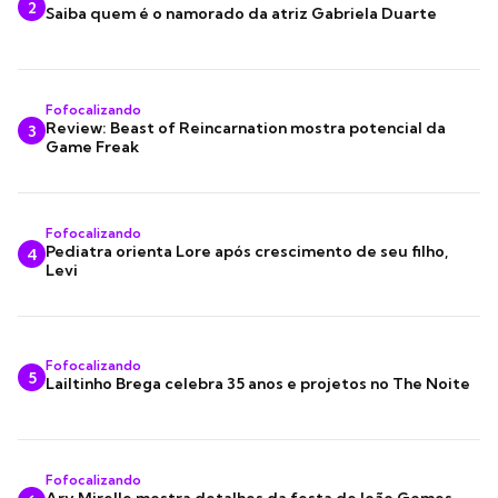
2
Saiba quem é o namorado da atriz Gabriela Duarte
Fofocalizando
Review: Beast of Reincarnation mostra potencial da
3
Game Freak
Fofocalizando
Pediatra orienta Lore após crescimento de seu filho,
4
Levi
Fofocalizando
5
Lailtinho Brega celebra 35 anos e projetos no The Noite
Fofocalizando
Ary Mirelle mostra detalhes da festa de João Gomes