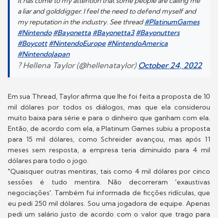
It has come to my attention that some people are calling me
a liar and golddigger. I feel the need to defend myself and
my reputation in the industry. See thread
#PlatinumGames
#Nintendo
#Bayonetta
#Bayonetta3
#Bayonutters
#Boycott
#NintendoEurope
#NintendoAmerica
#NintendoJapan
? Hellena Taylor (@hellenataylor)
October 24, 2022
Em sua Thread, Taylor afirma que lhe foi feita a proposta de 10
mil dólares por todos os diálogos, mas que ela considerou
muito baixa para série e para o dinheiro que ganham com ela.
Então, de acordo com ela, a Platinum Games subiu a proposta
para 15 mil dólares, como Schreider avançou, mas após 11
meses sem resposta, a empresa teria diminuído para 4 mil
dólares para todo o jogo.
"Quaisquer outras mentiras, tais como 4 mil dólares por cinco
sessões é tudo mentira. Não decorreram 'exaustivas
negociações'. Também fui informada de ficções ridículas, que
eu pedi 250 mil dólares. Sou uma jogadora de equipe. Apenas
pedi um salário justo de acordo com o valor que trago para