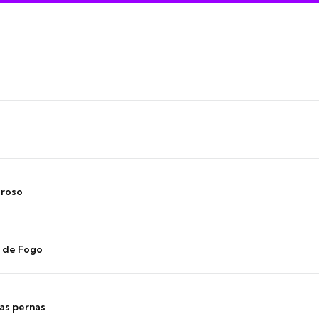
oroso
s de Fogo
as pernas