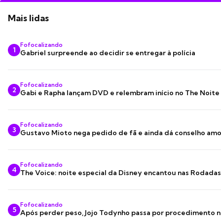
Mais lidas
Fofocalizando
1
Gabriel surpreende ao decidir se entregar à polícia
Fofocalizando
2
Gabi e Rapha lançam DVD e relembram início no The Noite
Fofocalizando
3
Gustavo Mioto nega pedido de fã e ainda dá conselho am
Fofocalizando
4
The Voice: noite especial da Disney encantou nas Rodada
Fofocalizando
5
Após perder peso, Jojo Todynho passa por procedimento n