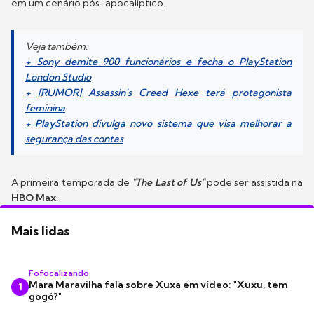
em um cenário pós-apocalíptico.
Veja também:
+ Sony demite 900 funcionários e fecha o PlayStation
London Studio
+ [RUMOR] Assassin's Creed Hexe terá protagonista
feminina
+ PlayStation divulga novo sistema que visa melhorar a
segurança das contas
A primeira temporada de
"The Last of Us"
pode ser assistida na
HBO Max
.
Mais lidas
Fofocalizando
Mara Maravilha fala sobre Xuxa em vídeo: "Xuxu, tem
1
gogó?"