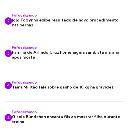
Fofocalizando
Jojo Todynho exibe resultado de novo procedimento
2
nas pernas
Fofocalizando
Família de Arlindo Cruz homenageia sambista um ano
3
após morte
Fofocalizando
4
Tainá Militão fala sobre ganho de 10 kg na gravidez
Fofocalizando
Gisele Bündchen encanta fãs ao mostrar filho durante
5
treino