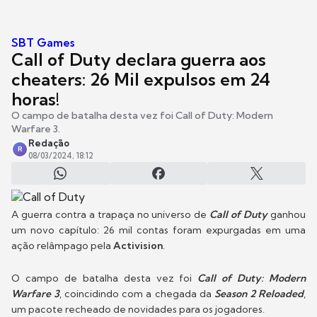
SBT Games
Call of Duty declara guerra aos
cheaters: 26 Mil expulsos em 24
horas!
O campo de batalha desta vez foi Call of Duty: Modern
Warfare 3.
Redação
R
08/03/2024, 18:12
A guerra contra a trapaça no universo de
Call of Duty
ganhou
um novo capítulo: 26 mil contas foram expurgadas em uma
ação relâmpago pela
Activision
.
O campo de batalha desta vez foi
Call of Duty: Modern
Warfare 3
, coincidindo com a chegada da
Season 2 Reloaded
,
um pacote recheado de novidades para os jogadores.