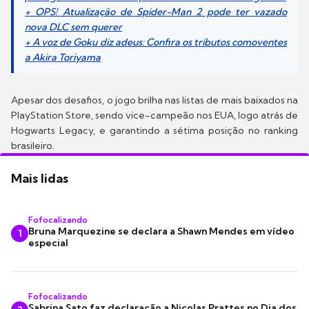
+ OPS! Atualização de Spider-Man 2 pode ter vazado
nova DLC sem querer
+ A voz de Goku diz adeus: Confira os tributos comoventes
a Akira Toriyama
Apesar dos desafios, o jogo brilha nas listas de mais baixados na
PlayStation Store, sendo vice-campeão nos EUA, logo atrás de
Hogwarts Legacy, e garantindo a sétima posição no ranking
brasileiro.
Mais lidas
Fofocalizando
Bruna Marquezine se declara a Shawn Mendes em vídeo
1
especial
Fofocalizando
Sabrina Sato faz declaração a Nicolas Prattes no Dia dos