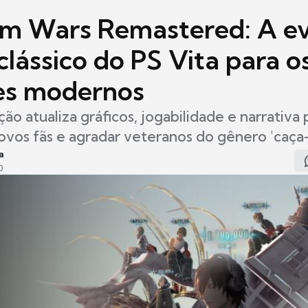
m Wars Remastered: A e
lássico do PS Vita para o
es modernos
ão atualiza gráficos, jogabilidade e narrativa 
ovos fãs e agradar veteranos do gênero 'caça
a
0