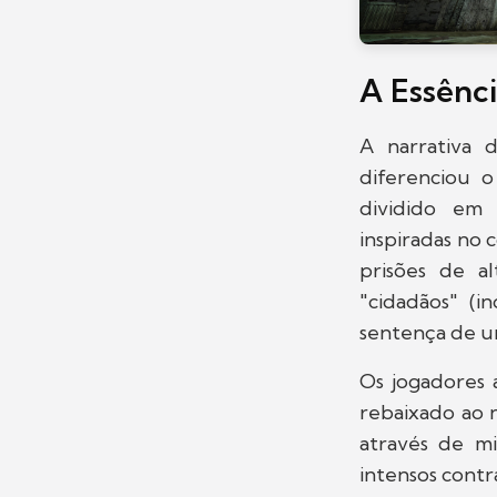
A Essênc
A narrativa
diferenciou 
dividido em
inspiradas no 
prisões de al
"cidadãos" (i
sentença de u
Os jogadores
rebaixado ao n
através de mi
intensos contr