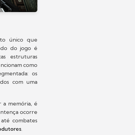
to único que
ndo do jogo é
cas estruturas
 funcionam como
segmentada: os
scidos com uma
 a memória, é
sentença ocorre
s até combates
bdutores
.