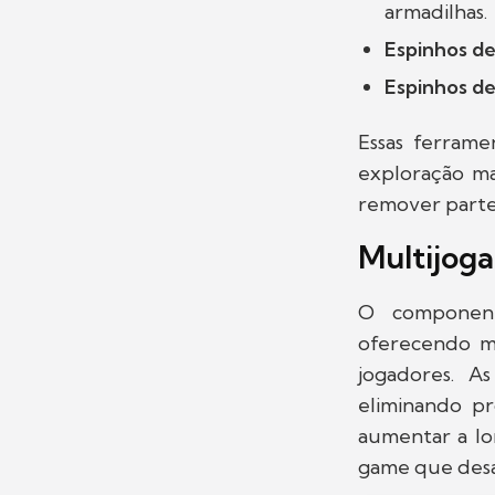
armadilhas.
Espinhos de
Espinhos de
Essas ferram
exploração mai
remover partes
Multijog
O componen
oferecendo mi
jogadores. A
eliminando pr
aumentar a lo
game que desaf