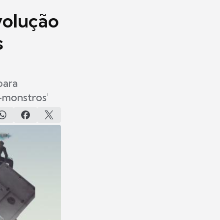
volução
s
para
-monstros'