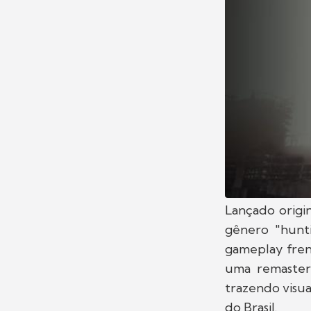
Lançado origi
gênero "hunti
gameplay fren
uma remaster
trazendo visua
do Brasil.