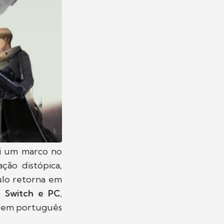
i um marco no
ção distópica,
tulo retorna em
do Switch e PC
,
ta em português