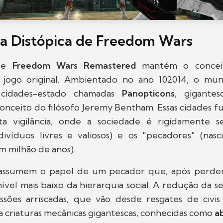
ia Distópica de Freedom Wars
 de
Freedom Wars Remastered
mantém o concei
o jogo original. Ambientado no ano 102014, o mu
 cidades-estado chamadas
Panopticons
, gigantes
conceito do filósofo Jeremy Bentham. Essas cidades
ta vigilância, onde a sociedade é rigidamente 
ndivíduos livres e valiosos) e os "pecadores" (na
m milhão de anos).
 assumem o papel de um pecador que, após perder
ível mais baixo da hierarquia social. A redução da 
ssões arriscadas, que vão desde resgates de civi
a criaturas mecânicas gigantescas, conhecidas como
a