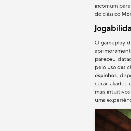
incomum para 
do clássico
Mon
Jogabilid
O gameplay 
aprimorament
pareceu datad
pelo uso das c
espinhos
, dis
curar aliados
mais intuitivo
uma experiênci