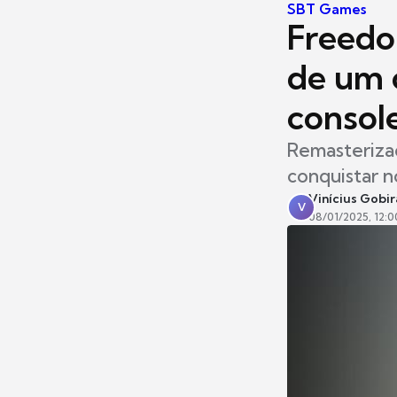
SBT Games
Freedo
de um c
consol
Remasterizaç
conquistar n
Vinícius Gobir
V
08/01/2025, 12:0