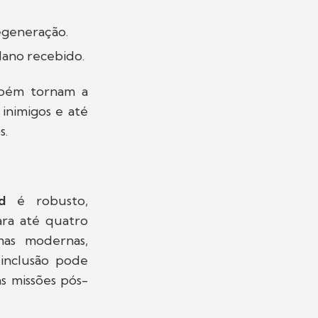
regeneração.
ano recebido.
mbém tornam a
 inimigos e até
s.
d
é robusto,
ara até quatro
mas modernas,
 inclusão pode
s missões pós-