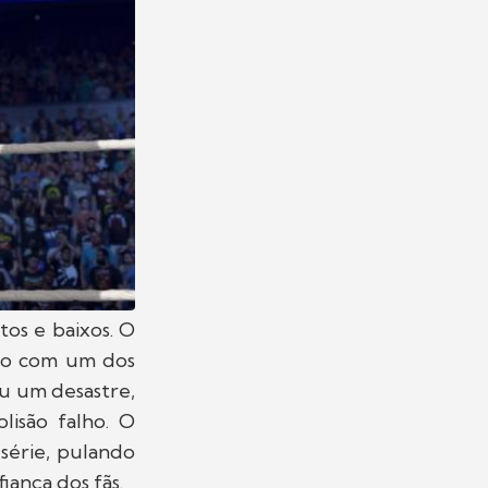
os e baixos. O
ão com um dos
u um desastre,
lisão falho. O
série, pulando
iança dos fãs.