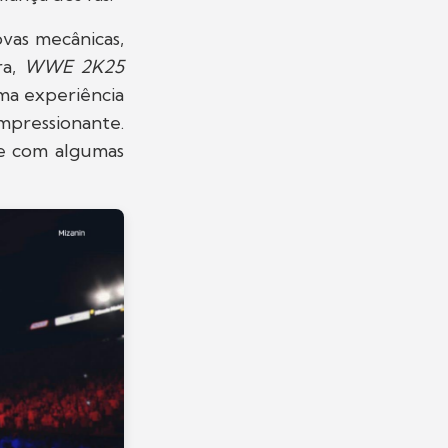
vas mecânicas,
ra,
WWE 2K25
ma experiência
mpressionante.
re com algumas