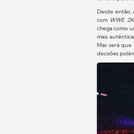
Desde então, 
com
WWE 2K
chega como um
mais autêntic
Mas será que 
decisões polêm