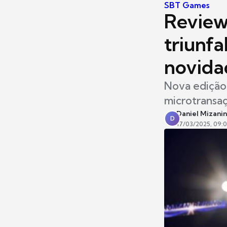
SBT Games
Review
triunfa
novida
Nova edição 
microtransa
Daniel Mizanin
D
17/03/2025, 09: