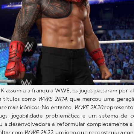
K assumiu a franquia WWE, os jogos passaram por alt
m títulos como
WWE 2K14
, que marcou uma geraç
ase
mais icônicos. No entanto,
WWE 2K20
represento
gs, jogabilidade problemática e um sistema de co
ou a desenvolvedora a reformular completamente a 
oltar com
WWE 2K22
, um jogo que reconstruiu a conf