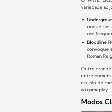
O WWE 2K25 
variedade ao j
Undergrou
ringue são 
uso frequen
Bloodline 
convoque a
Roman Reign
Outro grande 
entre homens e
criação de cam
ao gameplay.
Modos Cl