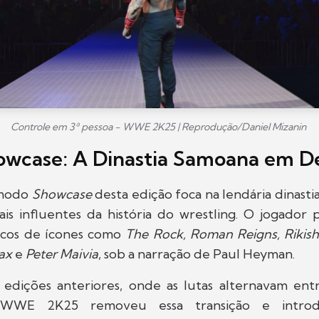
Controle em 3ª pessoa - WWE 2K25 | Reprodução/Daniel Mizanin
wcase: A Dinastia Samoana em D
 modo
Showcase
desta edição foca na lendária dinast
ais influentes da história do wrestling. O jogador
cos de ícones como
The Rock, Roman Reigns, Rikish
ax
e
Peter Maivia
, sob a narração de Paul Heyman.
 edições anteriores, onde as lutas alternavam en
, WWE 2K25 removeu essa transição e introdu