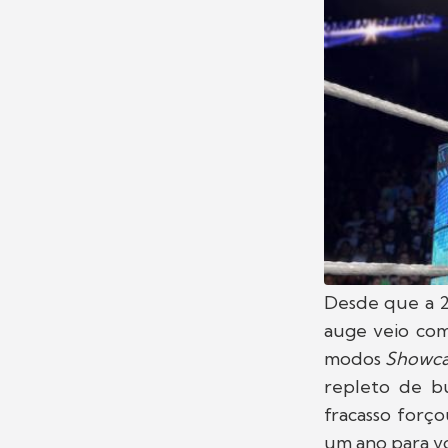
Desde que a 2
auge veio co
modos
Showc
repleto de bu
fracasso forç
um ano para v