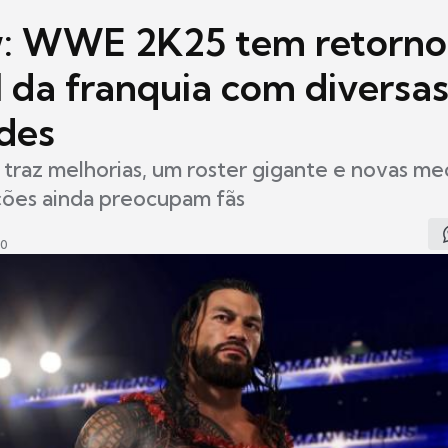
: WWE 2K25 tem retorno
l da franquia com diversa
des
traz melhorias, um roster gigante e novas me
ções ainda preocupam fãs
00