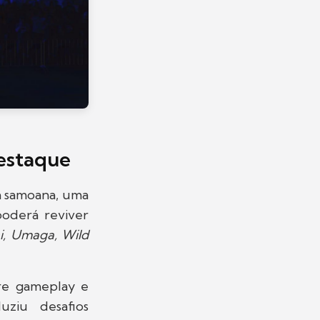
estaque
ia samoana, uma
 poderá reviver
i, Umaga, Wild
tre gameplay e
ziu desafios