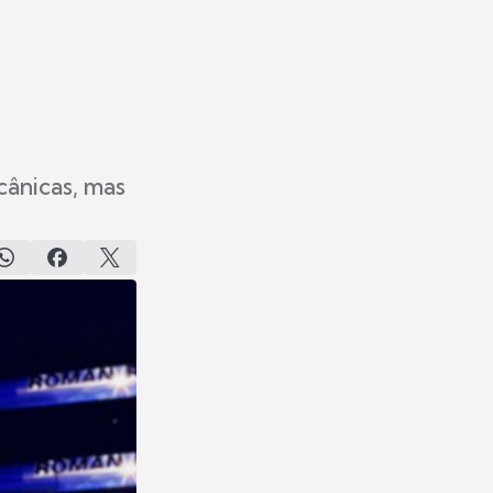
s
cânicas, mas