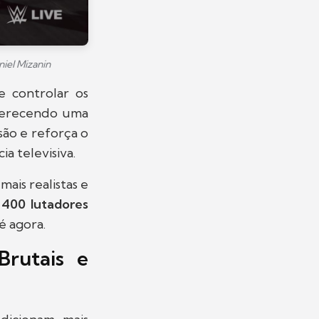
iel Mizanin
 controlar os
oferecendo uma
são e reforça o
a televisiva.
ais realistas e
e
400 lutadores
é agora.
rutais e