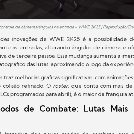
controle de câmeras/ângulos na entrada - WWE 2K25 | Reprodução/Dan
des inovações de WWE 2K25 é a possibilidade de
ante as entradas, alterando ângulos de câmera e 
va de terceira pessoa. Essa mudança aumenta a imer
tográfico das lutas, aproximando o jogo da experiênci
traz melhorias gráficas significativas, com animações m
 colisão refinado. O
roster
, que conta com mais d
DLCs programados para abril), é o maior da franquia at
odos de Combate: Lutas Mais B