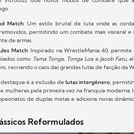
introduz dois novos modos de combate que ad
ogo:
nd Match
: Um estilo brutal de luta onde as cord
removidos, permitindo um combate mais visceral e 
te de armas.
Rules Match
: Inspirado na WrestleMania 40, permite
liados como
Tama Tonga, Tonga Loa e Jacob Fatu
, 
s, recriando o caos das grandes lutas de facção da 
destaque é a inclusão de
lutas intergênero
, permiti
 mulheres pela primeira vez na franquia moderna. Iss
peonatos de duplas mistas e adiciona novas dinâmic
ássicos Reformulados