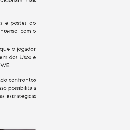
icionam mais
as e postes do
intenso, com o
 que o jogador
além dos Usos e
WWE.
ndo confrontos
o possibilita a
as estratégicas