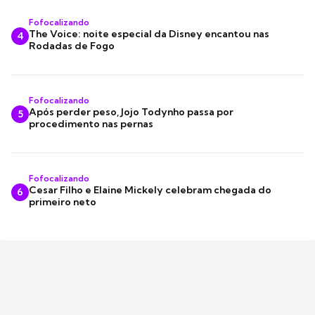
Fofocalizando
The Voice: noite especial da Disney encantou nas
4
Rodadas de Fogo
Fofocalizando
Após perder peso, Jojo Todynho passa por
5
procedimento nas pernas
Fofocalizando
Cesar Filho e Elaine Mickely celebram chegada do
6
primeiro neto