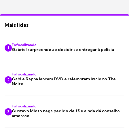
Mais lidas
Fofocalizando
1
Gabriel surpreende ao decidir se entregar à polícia
Fofocalizando
Gabi e Rapha lançam DVD e relembram início no The
2
Noite
Fofocalizando
Gustavo Mioto nega pedido de fã e ainda dá conselho
3
amoroso