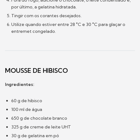
Fora do fogo, adicione o chocolate, o leite condensado e,
por último, a gelatina hidratada.
Tingir com os corantes desejados.
Utilize quando estiver entre 28 °C e 30 °C para glaçar o
entremet congelado.
MOUSSE DE HIBISCO
Ingredientes:
60 g de hibisco
100 ml de água
650 g de chocolate branco
325 g de creme de leite UHT
30 g de gelatina em pó