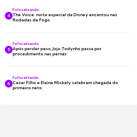
Fofocalizando
The Voice: noite especial da Disney encantou nas
4
Rodadas de Fogo
Fofocalizando
Após perder peso, Jojo Todynho passa por
5
procedimento nas pernas
Fofocalizando
Cesar Filho e Elaine Mickely celebram chegada do
6
primeiro neto