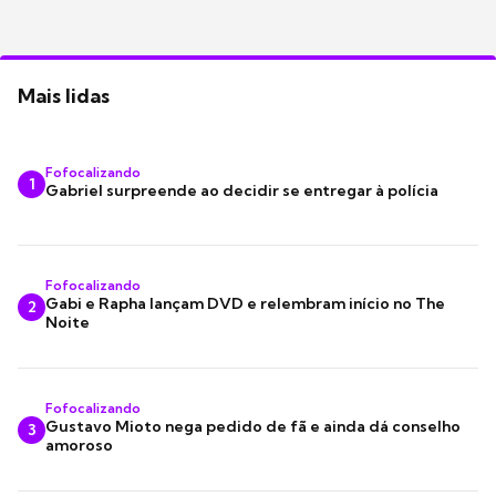
Mais lidas
Fofocalizando
1
Gabriel surpreende ao decidir se entregar à polícia
Fofocalizando
Gabi e Rapha lançam DVD e relembram início no The
2
Noite
Fofocalizando
Gustavo Mioto nega pedido de fã e ainda dá conselho
3
amoroso