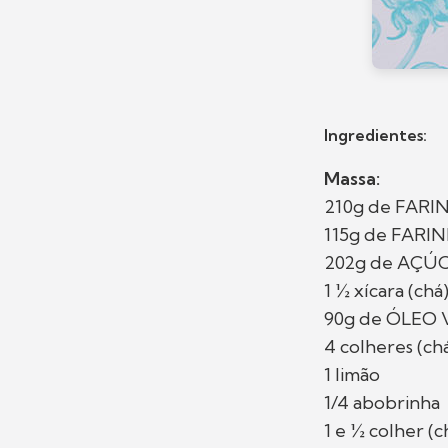
Ingredientes:
Massa:
210g de FARI
115g de FARI
202g de AÇÚ
1 ½ xícara (
90g de ÓLEO
4 colheres (c
1 limão
1/4 abobrinha
1 e ½ colher