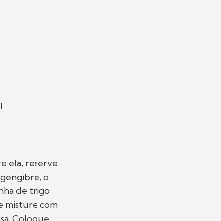
l
e ela, reserve.
o gengibre, o
nha de trigo
 e misture com
ssa. Coloque