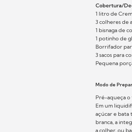
Cobertura/De
1 litro de Cre
3 colheres de 
1 bisnaga de c
1 potinho de gl
Borrifador par
3 sacos para co
Pequena porção
Modo de Prepar
Pré-aqueça o f
Em um liquidifi
açúcar e bata 
branca, a inte
a colher, ou b