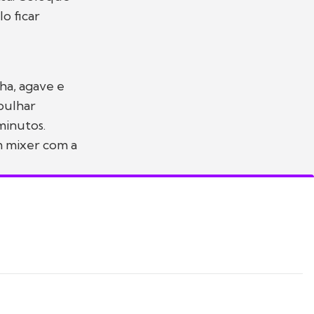
o ficar
ha, agave e
bulhar
minutos.
 mixer com a