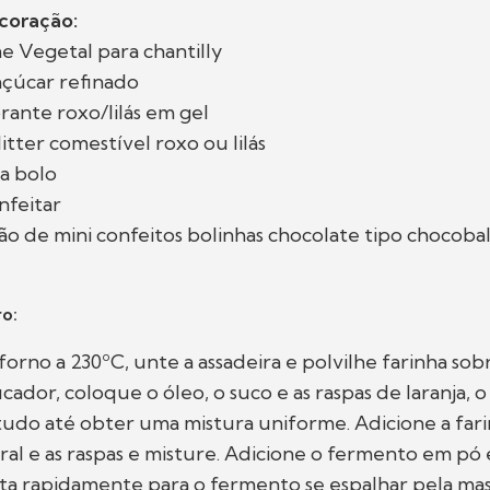
coração:
me Vegetal para chantilly
açúcar refinado
orante roxo/lilás em gel
itter comestível roxo ou lilás
a bolo
nfeitar
 de mini confeitos bolinhas chocolate tipo chocobal
o:
orno a 230ºC, unte a assadeira e polvilhe farinha sobr
cador, coloque o óleo, o suco e as raspas de laranja, 
tudo até obter uma mistura uniforme. Adicione a fari
gral e as raspas e misture. Adicione o fermento em pó
ata rapidamente para o fermento se espalhar pela ma