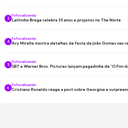
Fofocalizando
3
Lailtinho Brega celebra 35 anos e projetos no The Noite
Fofocalizando
4
Ary Mirelle mostra detalhes da festa de João Gomes nas r
Fofocalizando
5
SBT e Warner Bros. Pictures lançam pegadinha de "O Fim d
Fofocalizando
6
Cristiano Ronaldo reage a post sobre Georgina e surpree