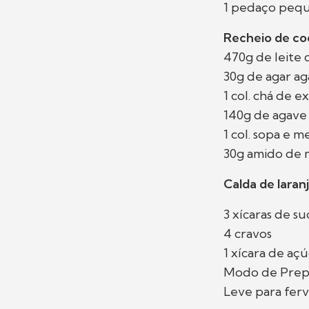
1 pedaço peq
Recheio de co
470g de leite 
30g de agar ag
1 col. chá de e
140g de agave
1 col. sopa e 
30g amido de 
Calda de laranj
3 xícaras de su
4 cravos
1 xícara de aç
Modo de Prep
Leve para ferv