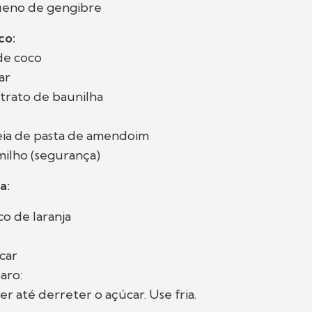
ueno de gengibre
co:
de coco
ar
xtrato de baunilha
meia de pasta de amendoim
milho (segurança)
a:
co de laranja
úcar
aro:
er até derreter o açúcar. Use fria.